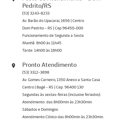
Pedrito/RS
40305767
BETA HCG
(53) 3243-8233
40301397
BILIRRUBINAS T E F
Av. Barão do Upacarai, 1656 | Centro
Dom Pedrito - RS | Cep 96450-000
40302032
GLICOSE 120 MINUTOS
Funcionamento de Segunda a Sexta
40303195
GORD. FECAL QUALITATIVA
Manhã: 8h00 às 11h45
Tarde: 14h00 às 18h00
40303095
GORD. FECAL QUANTITATIVA
Pronto Atendimento
40310060
GRAN - BACTERIOSCOPICO
(53) 3312-3898
40304299
GRUPO SANGUINEO
Av. Gomes Carneiro, 1350 Anexo a Santa Casa
40316114
HBS AG
Centro | Bagé - RS | Cep: 96400 130
Segundas às sextas-feiras (inclusive feriados):
40306887
HLA B27
Atendimento das 8h00min às 23h30min.
Sábados e Domingos:
40310264
HEMOCULTURA
Atendimento Clínico das 8h00min às 23h30min.
40302733
HEMOGLOBINA GLICADA
40302113
HOMOCISTEINA