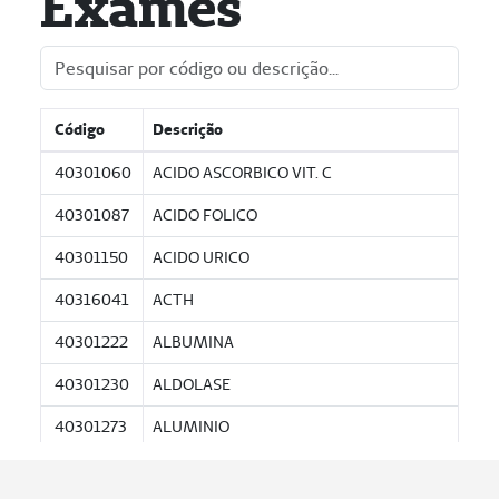
Exames
Código
Descrição
40301060
ACIDO ASCORBICO VIT. C
40301087
ACIDO FOLICO
40301150
ACIDO URICO
40316041
ACTH
40301222
ALBUMINA
40301230
ALDOLASE
40301273
ALUMINIO
40301281
AMILASE