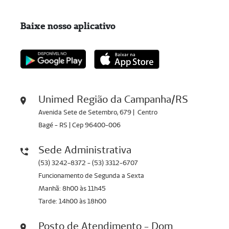
40316106
ANTI TIREOGLOBULINA
Baixe nosso aplicativo
40308553
ANTICORPOS
40308553
ANTITRANSGLUTAMINASE IGA
40308553
ANTITRANSGLUTAMINASE IGG
40306119
ANTICORPOS SSA (RO)
Unimed Região da Campanha/RS
40306089
ANTICORPOS SSB (LA)
Avenida Sete de Setembro, 679 | Centro
Bagé - RS | Cep 96400-006
40316157
ANTI TPO
40301354
APOLIPOPROTEINA A
Sede Administrativa
(53) 3242-8372 - (53) 3312-6707
40301362
APOLIPOPROTEINA B
Funcionamento de Segunda a Sexta
40306445
ASLO
Manhã: 8h00 às 11h45
Tarde: 14h00 às 18h00
40310051
BAAR
40310060
BACTERIOSCOPICO COL.REGIAO
Posto de Atendimento - Dom