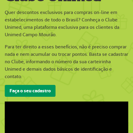
Quer descontos exclusivos para compras on-line em
estabelecimentos de todo o Brasil? Conheça o Clube
Unimed, uma plataforma exclusiva para os clientes da
Unimed Campo Mourão.
Para ter direito a esses benefícios, não é preciso comprar
nada e nem acumular ou trocar pontos. Basta se cadastrar
no Clube, informando o número da sua carteirinha
Unimed e demais dados básicos de identificação e
contato.
Faça o seu cadastro