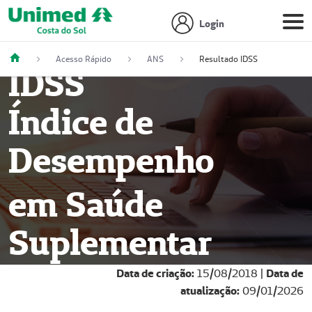
Login
Acesso Rápido
ANS
Resultado IDSS
IDSS
Índice de
Desempenho
em Saúde
Suplementar
Data de criação:
15/08/2018 |
Data de
atualização:
09/01/2026