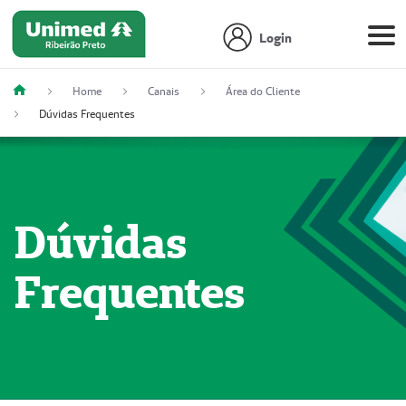
Login
Home
Canais
Área do Cliente
Dúvidas Frequentes
Dúvidas
Frequentes