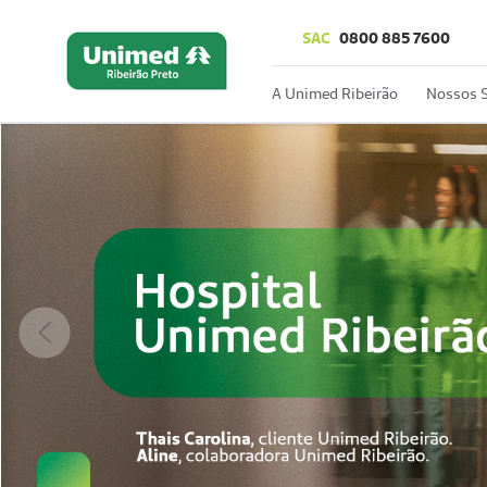
SAC
0800 885 7600
A Unimed Ribeirão
Nossos S
Anterior
App Unimed
PA Digital -
Consulta Online