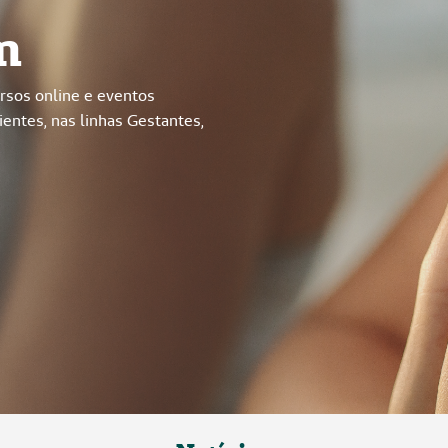
Notícias
Ver todas as notícias
ar
Hospital Unimed Ribeirão Preto
Al
mantém certificação internacional
qu