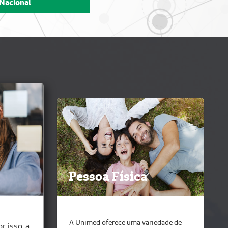
A Unimed oferece uma variedade de
r isso, a
planos de saúde para atender as mais
nos que
diversas necessidades.
mpresa.
Saiba mais