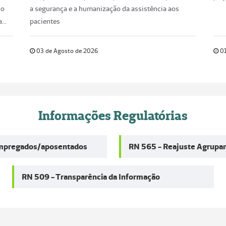
SAC
0800 8857600
SAC (Atendimento disponível 24 horas por
dia, 7 dias por semana)