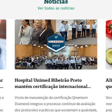
Qmentum Diamond
do
s e
Visita de manutenção da certificação Qmentum
Voc
Diamond integrou o processo contínuo de avaliação
mon
ao
dos protocolos e práticas que sustentam a qualidade,
pre
 o
a segurança e a humanização da assistência aos
a
pacientes
ão.
03 de Agosto de 2026
01
Informações Regulatórias
empregados/aposentados
RN 565 - Reajuste Agrupam
RN 509 - Transparência da Informação