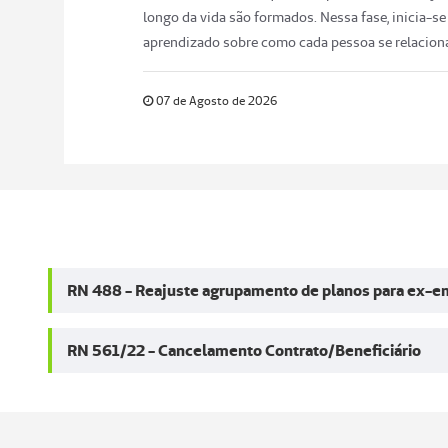
Institucional
Sobre a Unimed
Governança Corporativa
IDSS
Sede Administrativa
Unimed Ribeirão Preto
Luiz Barizon, 95 – Jardim Nova Aliança Sul -
Ribeirão Preto/SP
CEP: 14027-080