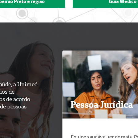
Equipe saudável rende mais. Po
Unimed oferece opções de pla
se encaixam no perfil da sua e
Saiba mais