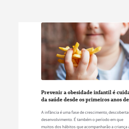
vida
A infância é uma fase de crescimento, descoberta
desenvolvimento. É também o período em que
muitos dos hábitos que acompanharão a criança 
longo da vida são formados. Nessa fase, inicia-se
aprendizado sobre como cada pessoa se relacion
consigo mesma, com o mundo e com a alimentaç
07 de Agosto de 2026
RN 488 - Reajuste agrupamento de planos para ex-
RN 561/22 - Cancelamento Contrato/Beneficiário