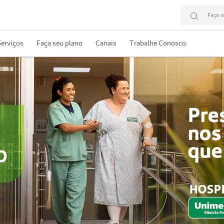
Faça s
erviços
Faça seu plano
Canais
Trabalhe Conosco
Acesso Rápido
Resultado de​​
Resultado de
exames
Exames CDI
laboratório