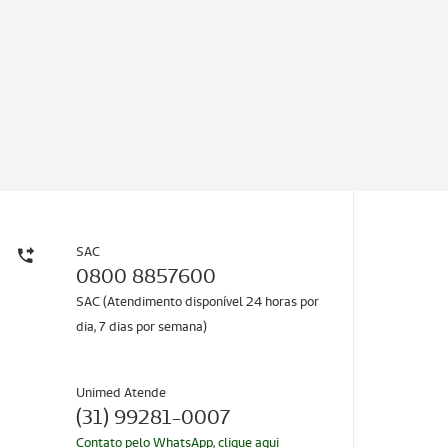
Unimed Atende
(31) 99281-0007
Contato pelo WhatsApp, clique aqui
Canal Confidencial
0800 881 3627 ou
Clique aqui para acessar
HOSPITAL UNIMED RIBEIRÃO PRETO
Rua Auxiliar Chácara Olhos D’ Água, 105.
Ribeirão Preto - SP
(16) 3913-7000
Clique aqui para acessar o Google Maps