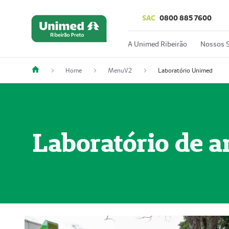
SAC
0800 885 7600
A Unimed Ribeirão
Nossos S
Home
MenuV2
Laboratório Unimed
Laboratório de a