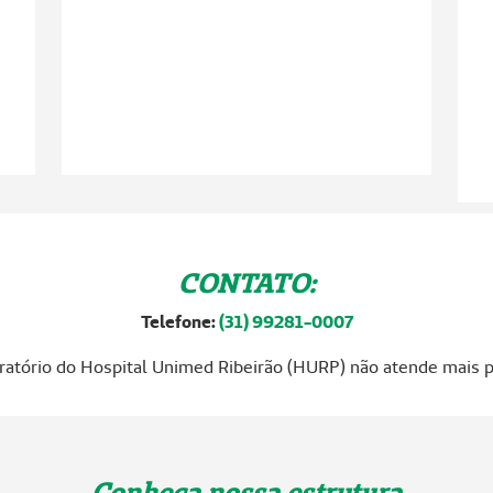
CONTATO:
Telefone:
(31) 99281-0007​​​​​​​
oratório do Hospital Unimed Ribeirão (HURP) não atende mais p
E
m
Conheça nossa estrutura