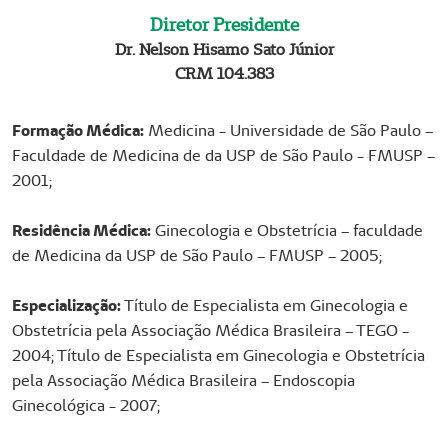
Diretor Presidente
m
p
Dr. Nelson Hisamo Sato Júnior
CRM 104.383
t
y
h
​​​​​​​Formação Médica:
Medicina - Universidade de São Paulo –
e
Faculdade de Medicina de da USP de São Paulo - FMUSP –
a
2001;
d
i
Residência Médica:
Ginecologia e Obstetrícia – faculdade
n
de Medicina da USP de São Paulo – FMUSP – 2005;
g
Especialização:
Título de Especialista em Ginecologia e
Obstetrícia pela Associação Médica Brasileira – TEGO -
2004; Título de Especialista em Ginecologia e Obstetrícia
pela Associação Médica Brasileira – Endoscopia
Ginecológica - 2007;