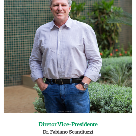
E
Diretor Vice-Presidente
m
p
Dr. Fabiano Scandiuzzi