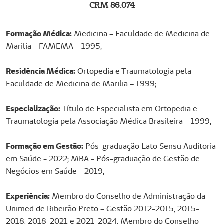
CRM 86.074
t
y
h
Formação Médica:
Medicina – Faculdade de Medicina de
e
Marilia - FAMEMA – 1995;
a
d
Residência Médica:
Ortopedia e Traumatologia pela
i
Faculdade de Medicina de Marilia – 1999;
n
g
Especialização:
Título de Especialista em Ortopedia e
Traumatologia pela Associação Médica Brasileira – 1999;
Formação em Gestão:
Pós-graduação Lato Sensu Auditoria
em Saúde - 2022; MBA - Pós-graduação de Gestão de
Negócios em Saúde - 2019;
Experiência:
Membro do Conselho de Administração da
Unimed de Ribeirão Preto – Gestão 2012-2015, 2015-
2018, 2018-2021 e 2021-2024; Membro do Conselho