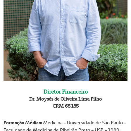
E
Diretor Financeiro
m
p
Dr. Moysés de Oliveira Lima Filho
​​​​​​​CRM 65.185
t
y
h
Formação Médica:
Medicina - Universidade de São Paulo –
e
Faculdade de Medicina de Ribeirão Preto – USP – 1989;