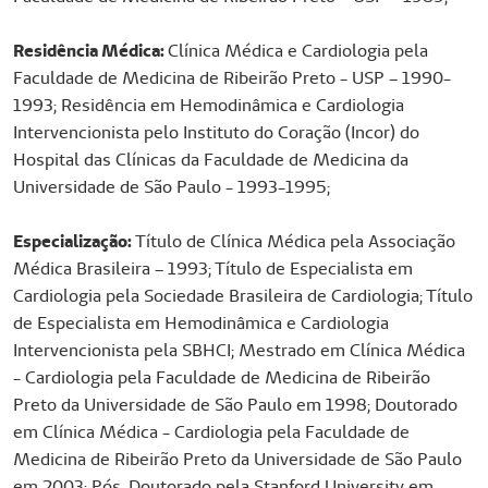
a
d
Residência Médica:
Clínica Médica e Cardiologia pela
i
Faculdade de Medicina de Ribeirão Preto - USP – 1990-
n
1993; Residência em Hemodinâmica e Cardiologia
g
Intervencionista pelo Instituto do Coração (Incor) do
Hospital das Clínicas da Faculdade de Medicina da
Universidade de São Paulo - 1993-1995;
Especialização:
Título de Clínica Médica pela Associação
Médica Brasileira – 1993; Título de Especialista em
Cardiologia pela Sociedade Brasileira de Cardiologia; Título
de Especialista em Hemodinâmica e Cardiologia
Intervencionista pela SBHCI; Mestrado em Clínica Médica
- Cardiologia pela Faculdade de Medicina de Ribeirão
Preto da Universidade de São Paulo em 1998; Doutorado
em Clínica Médica - Cardiologia pela Faculdade de
Medicina de Ribeirão Preto da Universidade de São Paulo
em 2003; Pós-Doutorado pela Stanford University em