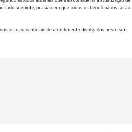
egundo estudos atuariais que irão considerar a atualização de 
período seguinte, ocasião em que todos os beneficiários serão 
ossos canais oficiais de atendimento divulgados neste site.