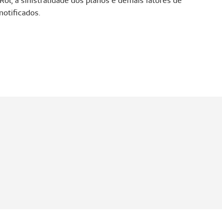
Rol, a sinistralidade dos planos e demais fatores de
notificados.