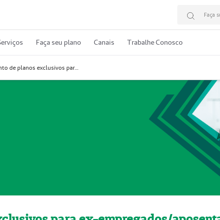
Faça s
erviços
Faça seu plano
Canais
Trabalhe Conosco
Reajuste agrupamento de planos exclusivos para ex-empregados/aposentados RN 488/22
exclusivos para ex-empregados/aposen