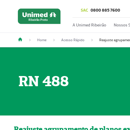
SAC
0800 885 7600
A Unimed Ribeirão
Nossos S
Home
Acesso Rápido
RN 488
Reajuste agrupamento de planos 