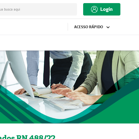
Login
ua busca aqui
ACESSO RÁPIDO
tados RN 488/22