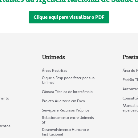
Clique aqui para visualizar o PDF
Unimeds
Prest
Áreas Restritas
Área do 
O que a Fesp pode fazer por sua
Padrão T
Unimed
Autoriza
Câmara Técnica de Intercâmbio
mento
Consultó
Projeto Auditoria em Foco
Manual d
Serviços e Recursos Próprios
e parceir
Relacionamento entre Unimeds
SP
mentos
Desenvolvimento Humano e
Institucional