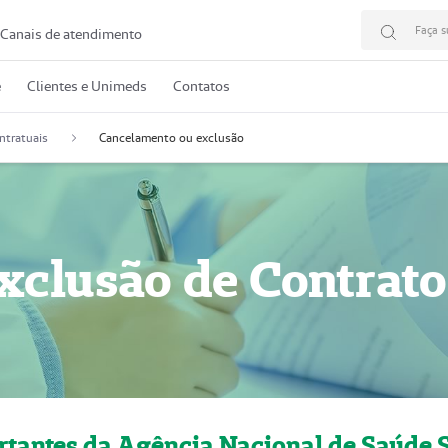
Faça s
Canais de atendimento
e
Clientes e Unimeds
Contatos
ntratuais
Cancelamento ou exclusão
clusão de Contrato
rtantes da Agência Nacional de Saúde 