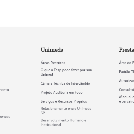
Unimeds
Prest
Áreas Restritas
Área do 
O que a Fesp pode fazer por sua
Padrão T
Unimed
Autoriza
Câmara Técnica de Intercâmbio
mento
Consultó
Projeto Auditoria em Foco
Manual d
Serviços e Recursos Próprios
e parceir
Relacionamento entre Unimeds
SP
mentos
Desenvolvimento Humano e
Institucional