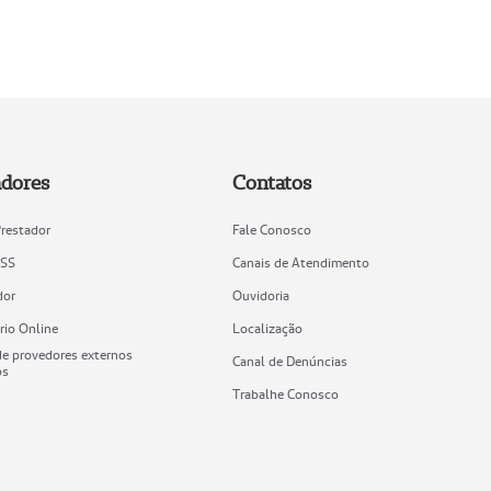
adores
Contatos
Prestador
Fale Conosco
ISS
Canais de Atendimento
dor
Ouvidoria
rio Online
Localização
e provedores externos
Canal de Denúncias
os
Trabalhe Conosco