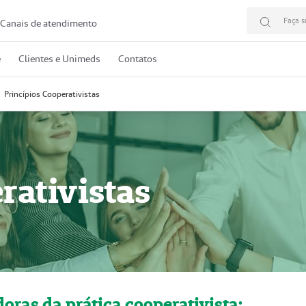
Faça s
Canais de atendimento
e
Clientes e Unimeds
Contatos
Princípios Cooperativistas
rativistas
doras da prática cooperativista: