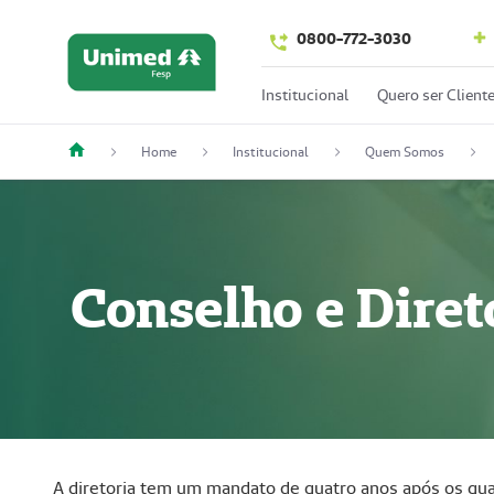
0800-772-3030
Institucional
Quero ser Client
Home
Institucional
Quem Somos
Conselho e Diret
A diretoria tem um mandato de quatro anos após os qua