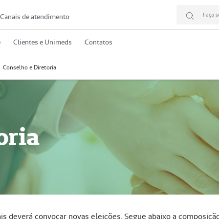
Faça s
Canais de atendimento
e
Clientes e Unimeds
Contatos
Conselho e Diretoria
oria
is deverá convocar novas eleições. Segue abaixo a composição