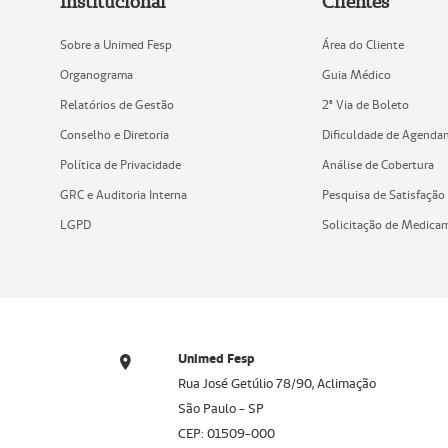
Institucional
Clientes
Sobre a Unimed Fesp
Área do Cliente
Organograma
Guia Médico
Relatórios de Gestão
2ª Via de Boleto
Conselho e Diretoria
Dificuldade de Agenda
Política de Privacidade
Análise de Cobertura
GRC e Auditoria Interna
Pesquisa de Satisfação
LGPD
Solicitação de Medica
Unimed Fesp
Rua José Getúlio 78/90, Aclimação
São Paulo - SP
CEP: 01509-000