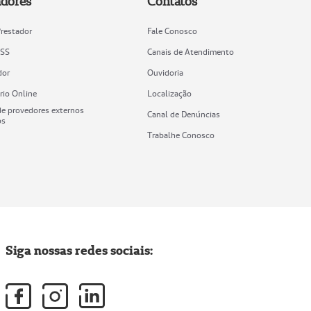
adores
Contatos
Prestador
Fale Conosco
ISS
Canais de Atendimento
dor
Ouvidoria
rio Online
Localização
e provedores externos
Canal de Denúncias
os
Trabalhe Conosco
Siga nossas redes sociais: