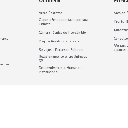
Unimeds
Prest
Áreas Restritas
Área do 
O que a Fesp pode fazer por sua
Padrão T
Unimed
Autoriza
Câmara Técnica de Intercâmbio
mento
Consultó
Projeto Auditoria em Foco
Manual d
Serviços e Recursos Próprios
e parceir
Relacionamento entre Unimeds
SP
mentos
Desenvolvimento Humano e
Institucional