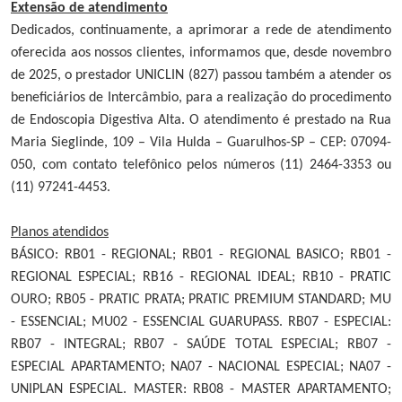
Extensão de atendimento
Dedicados, continuamente, a aprimorar a rede de atendimento
oferecida aos nossos clientes, informamos que, desde novembro
de 2025, o prestador UNICLIN (827) passou também a atender os
beneficiários de Intercâmbio, para a realização do procedimento
de Endoscopia Digestiva Alta. O atendimento é prestado na Rua
Maria Sieglinde, 109 – Vila Hulda – Guarulhos-SP – CEP: 07094-
050, com contato telefônico pelos números (11) 2464-3353 ou
(11) 97241-4453.
Planos atendidos
BÁSICO: RB01 - REGIONAL; RB01 - REGIONAL BASICO; RB01 -
REGIONAL ESPECIAL; RB16 - REGIONAL IDEAL; RB10 - PRATIC
OURO; RB05 - PRATIC PRATA; PRATIC PREMIUM STANDARD; MU
- ESSENCIAL; MU02 - ESSENCIAL GUARUPASS. RB07 - ESPECIAL:
RB07 - INTEGRAL; RB07 - SAÚDE TOTAL ESPECIAL; RB07 -
ESPECIAL APARTAMENTO; NA07 - NACIONAL ESPECIAL; NA07 -
UNIPLAN ESPECIAL. MASTER: RB08 - MASTER APARTAMENTO;