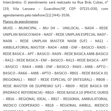
Intercâmbio. O atendimento será realizado na Rua Brás Cubas, nº
119, Vila Lanzara – Guarulhos/SP, CEP: 07115-030, com
agendamento pelo telefone (11) 2441-3536.
Planos de atendimento
MU01 – MUNICIPAL – MU 04 – UNILOCAL - NA04 - REDE
UNIPLAN BASICO NA04 - NA07 - REDE UNIPLAN ESPECIAL NA07 -
NA08 - REDE UNIPLAN MASTER NA08 (S/F) - NA11 -
AMBULATORIAL MASTER - RA04 - AMB - ENF – BASICO - RA05 -
REDE BASICA - APT – BASICO - RA09 - REDE BASICA AMB-BASICO
- RA12 - REDE BASICA - ENF – BASICO - RA13 - REDE BASICA - APT
- BASICO - RA64 - AMB - ENF – BASICO - RA65 - AMB - APTO –
BASICO - RA66 - AMB - APTO – BASICO - RB01 - REDE BASICA 01
(REGIONAL) - RB07 - REDE ESPECIAL 07 (INTEGRAL) - RB08 -
REDE MASTER 08 (SUPREMO S/F) - RB09 - REDE BASICA 09
(PADRAO E REFERENCIA) - RB10 - REDE BASICA 10 (PRATIC OURO)
- RB16 - REGIONAL IDEAL - RB17 - REGIONAL AMBULATORIAL
MEDICO COOPERADO - RB18 - REGIONAL AMBUL. MEDICO