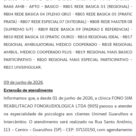
RA66 AMB - APTO – BASICO - RB01 REDE BASICA 01 (REGIONAL) -
RB04 REDE BASICA 04 (PLENO GRU) - RB05 REDE BASICA 05 (PRATIC
PRATA) - RB07 REDE ESPECIAL 07 (INTEGRAL) - RB08 REDE MASTER 08
(SUPREMO S/F) - RB09 REDE BASICA 09 (PADRAO E REFERENCIA) -
RB10 REDE BASICA 10 (PRATIC OURO) - RB16 REGIONAL IDEAL - RB17
REGIONAL AMBULATORIAL MEDICO COOPERADO - RB18 REGIONAL
AMBUL. MEDICO COOPERADO PLUS - RB19 REGIONAL MAIS BASICO
PARTICIPATIVO - RB20 REGIONAL MAIS ESPECIAL PARTICIPATIVO –
RB21 UNISINGULAR.
09 de junho de 2026
Extensão de atendimento
Informamos que, a desde 01 de junho de 2026, a clínica FONO SIM
REABILITACAO FONOAUDIOLOGICA LTDA (905) passou a atender
na especialidade de psicologia aos clientes Unimed Guarulhos e
Intercâmbio. O atendimento será realizado na Rua Santo Antônio,
113 – Centro – Guarulhos (SP) - CEP: 07110150, com agendamento