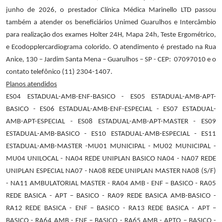
junho de 2026, o prestador Clínica Médica Marinello LTD passou
também a atender
os beneficiários Unimed Guarulhos e Intercâmbio
para realização dos exames Holter 24H, Mapa 24h, Teste Ergométrico,
e Ecodopplercardiograma colorido
. O atendimento é prestado na
Rua
Anice, 130 – Jardim Santa Mena – Guarulhos – SP - CEP: 07097010 e o
contato telefônico (11) 2304-1407.
Planos atendidos
ES04 ESTADUAL-AMB-ENF-BASICO - ES05 ESTADUAL-AMB-APT-
BASICO - ES06 ESTADUAL-AMB-ENF-ESPECIAL - ES07 ESTADUAL-
AMB-APT-ESPECIAL - ES08 ESTADUAL-AMB-APT-MASTER - ES09
ESTADUAL-AMB-BASICO - ES10 ESTADUAL-AMB-ESPECIAL - ES11
ESTADUAL-AMB-MASTER -MU01 MUNICIPAL - MU02 MUNICIPAL -
MU04 UNILOCAL - NA04 REDE UNIPLAN BASICO NA04 - NA07 REDE
UNIPLAN ESPECIAL NA07 - NA08 REDE UNIPLAN MASTER NA08 (S/F)
- NA11 AMBULATORIAL MASTER - RA04 AMB - ENF – BASICO - RA05
REDE BASICA - APT – BASICO - RA09 REDE BASICA AMB-BASICO -
RA12 REDE BASICA - ENF – BASICO - RA13 REDE BASICA - APT –
BASICO - RA64 AMB - ENF – BASICO - RA65 AMB - APTO – BASICO -