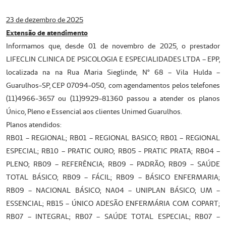
23 de dezembro de 2025
Extensão de atendimento
Informamos que, desde 01 de novembro de 2025, o prestador
LIFECLIN CLINICA DE PSICOLOGIA E ESPECIALIDADES LTDA – EPP,
localizada na na Rua Maria Sieglinde, Nº 68 – Vila Hulda –
Guarulhos-SP, CEP 07094-050, com agendamentos pelos telefones
(11)4966-3657 ou (11)9929-81360 passou a atender os planos
Único, Pleno e Essencial aos clientes Unimed Guarulhos.
Planos atendidos:
RB01 – REGIONAL; RB01 – REGIONAL BASICO; RB01 – REGIONAL
ESPECIAL; RB10 – PRATIC OURO; RB05 - PRATIC PRATA; RB04 –
PLENO; RB09 – REFERÊNCIA; RB09 – PADRÃO; RB09 – SAÚDE
TOTAL BÁSICO; RB09 – FÁCIL; RB09 – BÁSICO ENFERMARIA;
RB09 – NACIONAL BÁSICO; NA04 – UNIPLAN BÁSICO; UM –
ESSENCIAL; RB15 – ÚNICO ADESÃO ENFERMÁRIA COM COPART;
RB07 – INTEGRAL; RB07 – SAÚDE TOTAL ESPECIAL; RB07 –