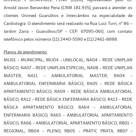
Arnold Jason Benavidez Pena (CRM 181.935), passará a atender os
clientes Unimed Guarulhos e Intercâmbio na especialidade de
Cardiologia. O atendimento será realizado na Rua Luiz Turri, nº 86 –
Jardim Zaira – Guarulhos/SP – CEP: 07095-060, com contato
telefônico pelos números (11) 2440-5590 e (11) 2461-8888.
Planos de atendimento
MU01 - MUNICIPAL; MU04 - UNILOCAL; NA04 - REDE UNIPLAN
BÁSICO; NA07 - REDE UNIPLAN ESPECIAL; NA08 - REDE UNIPLAN
MASTER; NA11 - AMBULATORIAL MASTER; RA04 -
AMBULATORIAL ENFERMARIA BÁSICO; RA05 - REDE BÁSICA
APARTAMENTO BÁSICO; RA09 - REDE BÁSICA AMBULATORIAL
BÁSICO; RA12 - REDE BÁSICA ENFERMARIA BÁSICO; RA13 - REDE
BÁSICA APARTAMENTO BÁSICO; RA64 - AMBULATORIAL
ENFERMARIA BÁSICO; RA65 - AMBULATORIAL APARTAMENTO
BÁSICO; RA66 - AMBULATORIAL APARTAMENTO BÁSICO; RB01 -
REGIONAL; RB04 - PLENO; RB05 - PRATIC PRATA; RB07 -