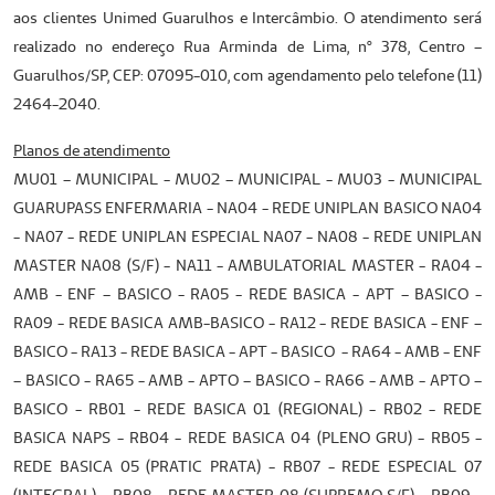
aos clientes Unimed Guarulhos e Intercâmbio. O atendimento será
realizado no endereço Rua Arminda de Lima, nº 378, Centro –
Guarulhos/SP, CEP: 07095-010, com agendamento pelo telefone (11)
2464-2040.
Planos de atendimento
MU01 – MUNICIPAL - MU02 – MUNICIPAL - MU03 - MUNICIPAL
GUARUPASS ENFERMARIA - NA04 - REDE UNIPLAN BASICO NA04
- NA07 - REDE UNIPLAN ESPECIAL NA07 - NA08 - REDE UNIPLAN
MASTER NA08 (S/F) - NA11 - AMBULATORIAL MASTER - RA04 -
AMB - ENF – BASICO - RA05 - REDE BASICA - APT – BASICO -
RA09 - REDE BASICA AMB-BASICO - RA12 - REDE BASICA - ENF –
BASICO - RA13 - REDE BASICA - APT - BASICO - RA64 - AMB - ENF
– BASICO - RA65 - AMB - APTO – BASICO - RA66 - AMB - APTO –
BASICO - RB01 - REDE BASICA 01 (REGIONAL) - RB02 - REDE
BASICA NAPS - RB04 - REDE BASICA 04 (PLENO GRU) - RB05 -
REDE BASICA 05 (PRATIC PRATA) - RB07 - REDE ESPECIAL 07