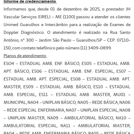
Informe de credenciamento
Informamos que, desde 01 de dezembro de 2025, o prestador JH
Vascular Serviços EIRELI – ME (1100) passou a atender os clientes
Unimed Guarulhos e Intercâmbio para a realização de Exames de
Doppler Diagnóstico. O atendimento é realizado na Rua Santo
Antônio, nº 300 – Jardim São Paulo – Guarulhos/SP – CEP: 07110-
150, com contato telefônico pelo número (11) 3409-0899.
Planos de atendimento
ESO4 – ESTADUAL AMB. ENF. BÁSICO, ES05 – ESTADUAL AMB.
APT. BÁSICO, ES06 – ESTADUAL AMB. ENF. ESPECIAL, ES07 –
ESTADUAL AMB. APT. ESPECIAL, ES08 – ESTADUAL AMB. APT.
MASTER, ES09 – ESTADUAL AMB. BÁSICO, ES10 – ESTADUAL
AMB. ESPECIAL, ES11 – ESTADUAL AMB. MASTER, MU01 –
MUNICIPAL, NA04 – UNIPLAN BÁSICO, NA05 – REDE BÁSICA, NA06
– REDE ESPECIAL ENFERMARIA, NA07 – UNIPLAN ESPECIAL, NA08
– UNIPLAN MASTER, NA09 – AMBULATORIAL BÁSICO, NA10 –
AMBULATORIAL ESPECIAL, NA11 – AMBULATORIAL MASTER,
RA04 – REDE AMB. ENFERMARIA BÁSICO, RA05 – REDE BÁSICA