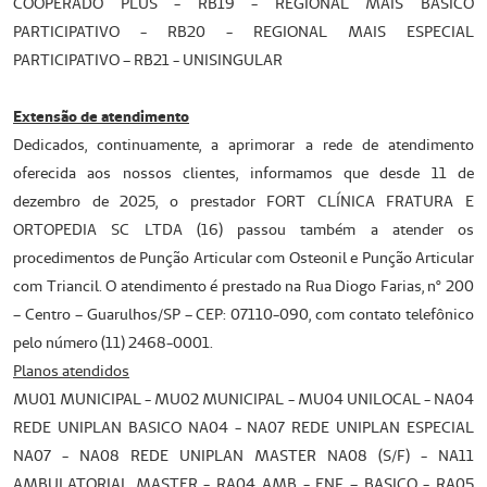
COOPERADO PLUS - RB19 - REGIONAL MAIS BASICO
PARTICIPATIVO - RB20 - REGIONAL MAIS ESPECIAL
PARTICIPATIVO – RB21 - UNISINGULAR
Extensão de atendimento
Dedicados, continuamente, a aprimorar a rede de atendimento
oferecida aos nossos clientes, informamos que desde 11 de
dezembro de 2025, o prestador FORT CLÍNICA FRATURA E
ORTOPEDIA SC LTDA (16) passou também a atender os
procedimentos de Punção Articular com Osteonil e Punção Articular
com Triancil. O atendimento é prestado na Rua Diogo Farias, nº 200
– Centro – Guarulhos/SP – CEP: 07110-090, com contato telefônico
pelo número (11) 2468-0001.
Planos atendidos
MU01 MUNICIPAL - MU02 MUNICIPAL - MU04 UNILOCAL - NA04
REDE UNIPLAN BASICO NA04 - NA07 REDE UNIPLAN ESPECIAL
NA07 - NA08 REDE UNIPLAN MASTER NA08 (S/F) - NA11
AMBULATORIAL MASTER - RA04 AMB - ENF – BASICO - RA05