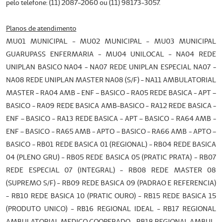
pelo telefone: (11) 2087-2060 ou (11) 98173-3057.
Planos de atendimento
MU01 MUNICIPAL - MU02 MUNICIPAL - MU03 MUNICIPAL
GUARUPASS ENFERMARIA - MU04 UNILOCAL - NA04 REDE
UNIPLAN BASICO NA04 - NA07 REDE UNIPLAN ESPECIAL NA07 -
NA08 REDE UNIPLAN MASTER NA08 (S/F) - NA11 AMBULATORIAL
MASTER - RA04 AMB - ENF – BASICO - RA05 REDE BASICA - APT –
BASICO - RA09 REDE BASICA AMB-BASICO - RA12 REDE BASICA -
ENF – BASICO - RA13 REDE BASICA - APT – BASICO - RA64 AMB -
ENF – BASICO - RA65 AMB - APTO – BASICO - RA66 AMB - APTO –
BASICO - RB01 REDE BASICA 01 (REGIONAL) - RB04 REDE BASICA
04 (PLENO GRU) - RB05 REDE BASICA 05 (PRATIC PRATA) - RB07
REDE ESPECIAL 07 (INTEGRAL) - RB08 REDE MASTER 08
(SUPREMO S/F) - RB09 REDE BASICA 09 (PADRAO E REFERENCIA)
- RB10 REDE BASICA 10 (PRATIC OURO) - RB15 REDE BASICA 15
(PRODUTO UNICO) - RB16 REGIONAL IDEAL - RB17 REGIONAL
AMBULATORIAL MEDICO COOPERADO - RB18 REGIONAL AMBUL.