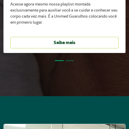
Acesse agora mesmo nossa playlist montada
Diversos serviços como: Guia Médico, Consultas
exclusivamente para auxiliar você a se cuidar e conhecer seu
médicas agendadas, Internação eletiva e agendada e
corpo cada vez mais. É a Unimed Guarulhos colocando você
muito mais.
em primeiro lugar.
Confira
Saiba mais