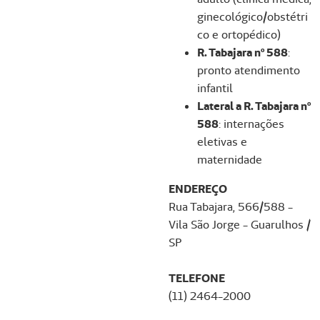
ginecológico/obstétri
co e ortopédico)
R. Tabajara nº 588
:
pronto atendimento
infantil
Lateral a R. Tabajara nº
588
: internações
eletivas e
maternidade
ENDEREÇO
Rua Tabajara, 566/588 -
Vila São Jorge - Guarulhos /
SP
TELEFONE
(11) 2464-2000