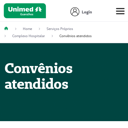
Login
Home
Serviços Próprios
Complexo Hospitalar
Convênios atendidos
Convênios
atendidos