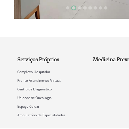
Focar slide
Focar slide
Focar slide
Focar slide
Focar slide
Focar slide
Focar slide
Focar slide
Serviços Próprios
Medicina Preve
Complexo Hospitalar
Pronto Atendimento Virtual
Centro de Diagnóstico
Unidade de Oncologia
Espaço Cuidar
Ambulatório de Especialidades