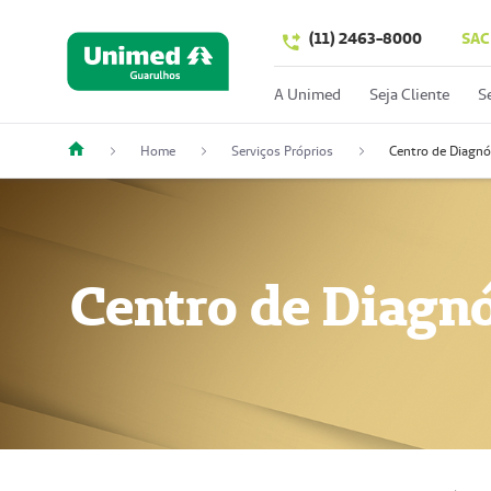
(11) 2463-8000
SAC
A Unimed
Seja Cliente
S
Home
Serviços Próprios
Centro de Diagnó
Centro de Diagnó