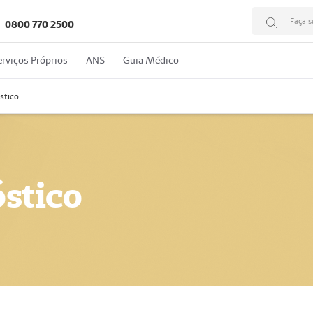
Faça s
0800 770 2500
erviços Próprios
ANS
Guia Médico
stico
stico