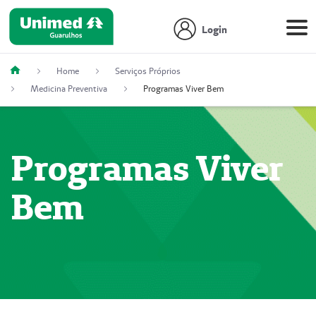
Login
Home
Serviços Próprios
Medicina Preventiva
Programas Viver Bem
Programas Viver
Bem