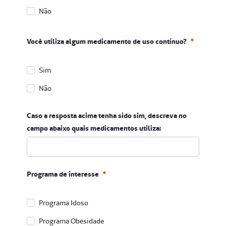
Não
Você faz uso de insulina?
Você utiliza algum medicamento de uso contínuo?
Obrigatório
Sim
Não
Você utiliza algum medicamento de uso contínuo?
Caso a resposta acima tenha sido sim, descreva no
Obrigatório
campo abaixo quais medicamentos utiliza:
Programa de interesse
Programa Idoso
Programa Obesidade