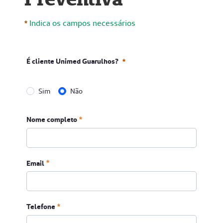
Indica os campos necessários
É cliente Unimed Guarulhos?
Sim
Não
É cliente Unimed Guarulhos?
Nome completo
Obrigatório
Email
Email
Telefone
Obrigatório