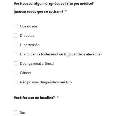
Você possui algum diagnóstico feito por médico?
(marcar todos que se aplicam)
Obesidade
Diabetes
Hipertensão
Dislipidemia (colesterol ou triglicerídeos elevados)
Doença renal crônica
Câncer
Não possuo diagnóstico médico
Você possui algum diagnóstico feito por médico? (marc
Você faz uso de insulina?
Obrigatório
Sim