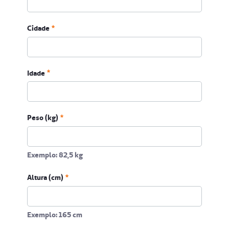
Telefone
Cidade
Obrigatório
Idade
Peso (kg)
Exemplo: 82,5 kg
Altura (cm)
Exemplo: 165 cm