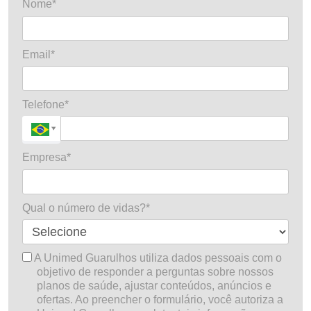
Nome*
Email*
Telefone*
Empresa*
Qual o número de vidas?*
A Unimed Guarulhos utiliza dados pessoais com o
objetivo de responder a perguntas sobre nossos
planos de saúde, ajustar conteúdos, anúncios e
ofertas. Ao preencher o formulário, você autoriza a