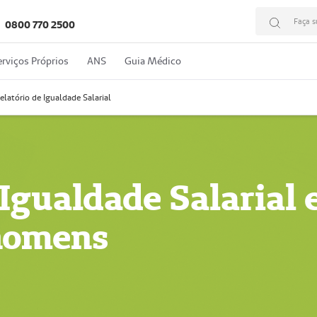
Faça s
0800 770 2500
erviços Próprios
ANS
Guia Médico
elatório de Igualdade Salarial
 Igualdade Salarial 
homens