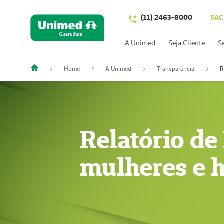
(11) 2463-8000
SAC
A Unimed
Seja Cliente
S
Home
A Unimed
Transparência
R
Relatório de
mulheres e 