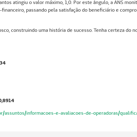
tos atingiu o valor máximo, 1,0. Por este ângulo, a ANS monit
-financeiro, passando pela satisfação do beneficiário e comp
nosco, construindo uma história de sucesso. Tenha certeza do
134
0,8914
br/assuntos/informacoes-e-avaliacoes-de-operadoras/qualifi