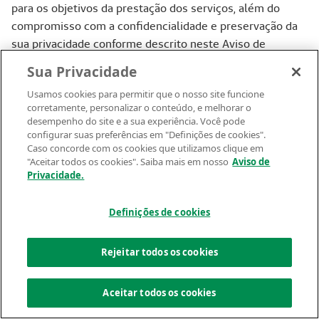
para os objetivos da prestação dos serviços, além do
compromisso com a confidencialidade e preservação da
sua privacidade conforme descrito neste Aviso de
Privacidade.
Sua Privacidade
Podemos alterar este Aviso de Privacidade a qualquer
Usamos cookies para permitir que o nosso site funcione
momento, para conformidade legal ou adequação da
corretamente, personalizar o conteúdo, e melhorar o
desempenho do site e a sua experiência. Você pode
necessidade de melhoria contínua aos padrões de
configurar suas preferências em "Definições de cookies".
Privacidade e Proteção de dados. Desta forma,
Caso concorde com os cookies que utilizamos clique em
recomendamos visitar periodicamente esta página para
"Aceitar todos os cookies". Saiba mais em nosso
Aviso de
Privacidade.
que VOCÊ tenha conhecimento sobre as modificações.
Caso sejam feitas alterações relevantes no presente
Definições de cookies
documento, iremos publicar essa atualização de forma
visível, indicando a data da última atualização.
Rejeitar todos os cookies
Exerça seus Direitos
Powered by
OneTrust
Aceitar todos os cookies