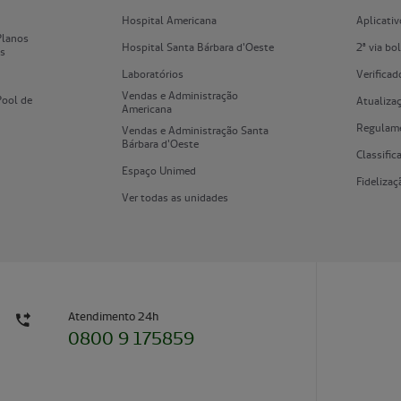
Hospital Americana
Aplicati
Planos
Hospital Santa Bárbara d'Oeste
2ª via bo
es
Laboratórios
Verificad
Vendas e Administração
Pool de
Atualizaç
Americana
Regulame
Vendas e Administração Santa
Bárbara d'Oeste
Classifi
Espaço Unimed
Fidelizaç
Ver todas as unidades
Atendimento 24h
0800 9 175859