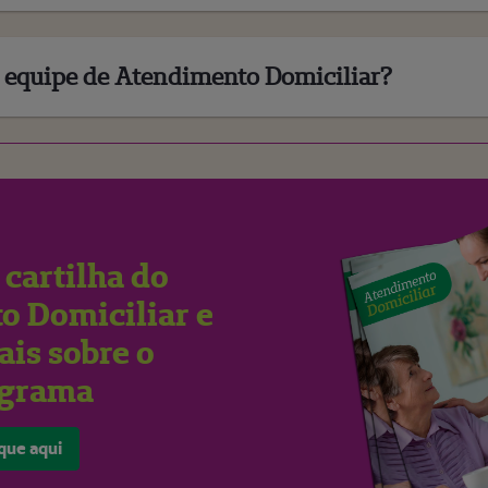
a equipe de Atendimento Domiciliar?
 cartilha do
o Domiciliar e
ais sobre o
ograma
que aqui