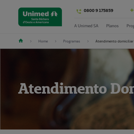
0800 9 175859
A Unimed SA
Planos
Pro
Home
Programas
Atendimento domiciliar
Atendimento Dom