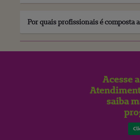
Por quais profissionais é composta 
Acesse a
Atendiment
saiba m
pr
Cli