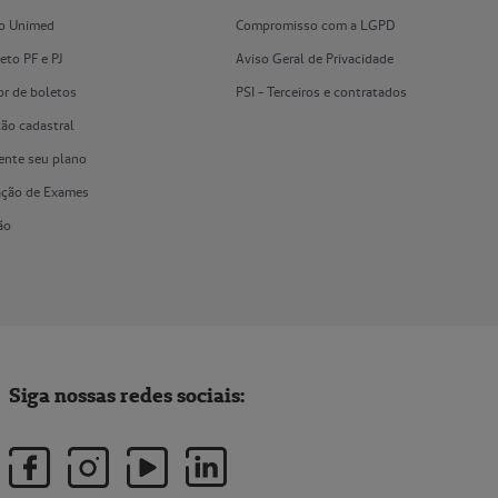
vo Unimed
Compromisso com a LGPD
leto PF e PJ
Aviso Geral de Privacidade
or de boletos
PSI - Terceiros e contratados
ão cadastral
nte seu plano
cação de Exames
ão
Siga nossas redes sociais: