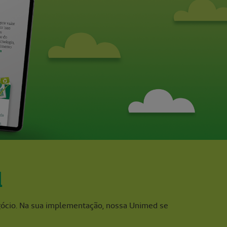
d
gócio. Na sua implementação, nossa Unimed se