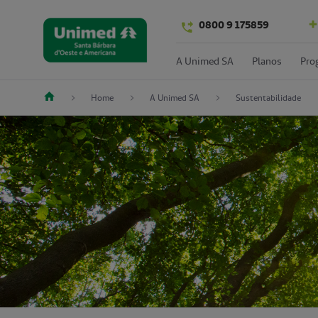
0800 9 175859
A Unimed SA
Planos
Pro
Home
A Unimed SA
Sustentabilidade