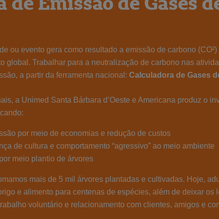
a de Emissão de Gases de
dade ou evento gera como resultado a emissão de carbono (CO²) 
 global. Trabalhar para a neutralização de carbono nas ativid
são, a partir da ferramenta nacional:
Calculadora de Gases d
nais, a Unimed Santa Bárbara d’Oeste e Americana produz o inv
scando:
issão por meio de economias e redução de custos
ça de cultura e comportamento “agressivo” ao meio ambiente
por meio plantio de árvores
somamos mais de 5 mil árvores plantadas e cultivadas. Hoje, adu
brigo e alimento para centenas de espécies, além de deixar os 
trabalho voluntário e relacionamento com clientes, amigos e c