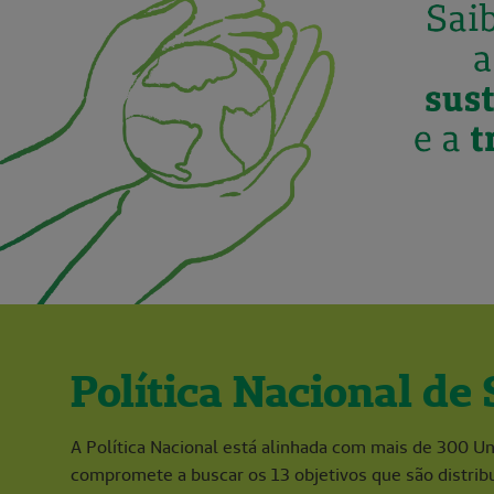
Política Nacional de
A Política Nacional está alinhada com mais de 300 
compromete a buscar os 13 objetivos que são distrib