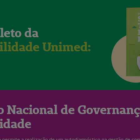
leto da
bilidade Unimed:
ão Nacional de Governanç
lidade
o permite a realização de um autodiagnóstico na gestão de co