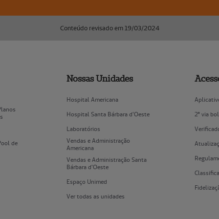
Conteúdo revisado em 19/03/2024
Nossas Unidades
Acess
Hospital Americana
Aplicati
Planos
Hospital Santa Bárbara d'Oeste
2ª via bo
es
Laboratórios
Verificad
Vendas e Administração
Pool de
Atualizaç
Americana
Regulame
Vendas e Administração Santa
Bárbara d'Oeste
Classifi
Espaço Unimed
Fidelizaç
Ver todas as unidades