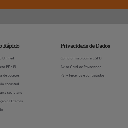
o Rápido
Privacidade de Dados
vo Unimed
Compromisso com a LGPD
leto PF e PJ
Aviso Geral de Privacidade
or de boletos
PSI - Terceiros e contratados
ão cadastral
nte seu plano
cação de Exames
ão