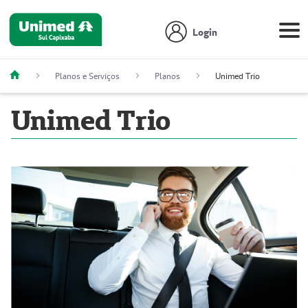
Login
Planos e Serviços
Planos
Unimed Trio
Unimed Trio