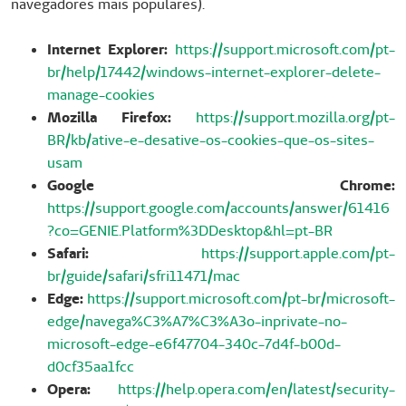
navegadores mais populares).
Internet Explorer:
https://support.microsoft.com/pt-
br/help/17442/windows-internet-explorer-delete-
manage-cookies
Mozilla Firefox:
https://support.mozilla.org/pt-
BR/kb/ative-e-desative-os-cookies-que-os-sites-
usam
Google Chrome:
https://support.google.com/accounts/answer/61416
?co=GENIE.Platform%3DDesktop&hl=pt-BR
Safari:
https://support.apple.com/pt-
br/guide/safari/sfri11471/mac
Edge:
https://support.microsoft.com/pt-br/microsoft-
edge/navega%C3%A7%C3%A3o-inprivate-no-
microsoft-edge-e6f47704-340c-7d4f-b00d-
d0cf35aa1fcc
Opera:
https://help.opera.com/en/latest/security-