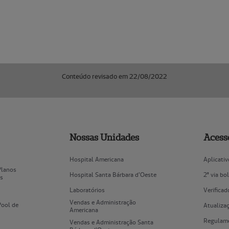
Conteúdo revisado em 22/08/2022
Nossas Unidades
Acess
Hospital Americana
Aplicati
Planos
Hospital Santa Bárbara d'Oeste
2ª via bo
es
Laboratórios
Verificad
Vendas e Administração
Pool de
Atualizaç
Americana
Regulame
Vendas e Administração Santa