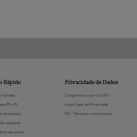
o Rápido
Privacidade de Dados
vo Unimed
Compromisso com a LGPD
leto PF e PJ
Aviso Geral de Privacidade
or de boletos
PSI - Terceiros e contratados
ão cadastral
nte seu plano