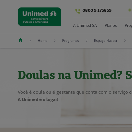
0800 9 175859
A Unimed SA
Planos
Pro
Home
Programas
Espaço Nascer
Doulas na Unimed? S
Você é doula ou é gestante que conta com o serviço 
A Unimed é o lugar!