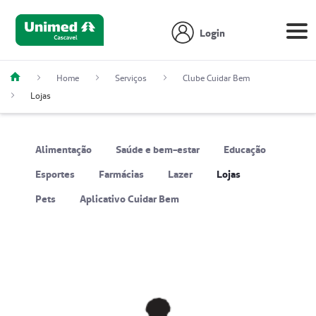
Login
Home
Serviços
Clube Cuidar Bem
Lojas
Alimentação
Saúde e bem-estar
Educação
Esportes
Farmácias
Lazer
Lojas
Pets
Aplicativo Cuidar Bem