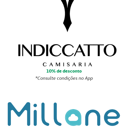
10% de desconto
*Consulte condições no App