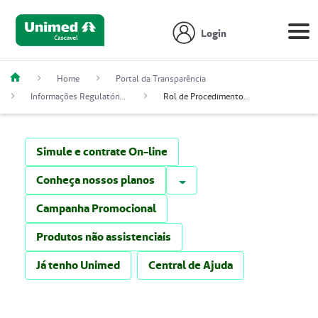
Login
Home
Portal da Transparência
Informações Regulatórias
Rol de Procedimentos e Eventos em Saúde
Simule e contrate On-line
Alternar
Conheça nossos planos
Campanha Promocional
Produtos não assistenciais
Já tenho Unimed
Central de Ajuda