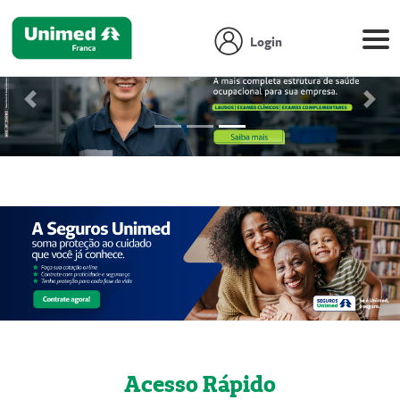
Login
Previous
Next
Focus first slide
Focus second slide
Focus third slide
Acesso Rápido