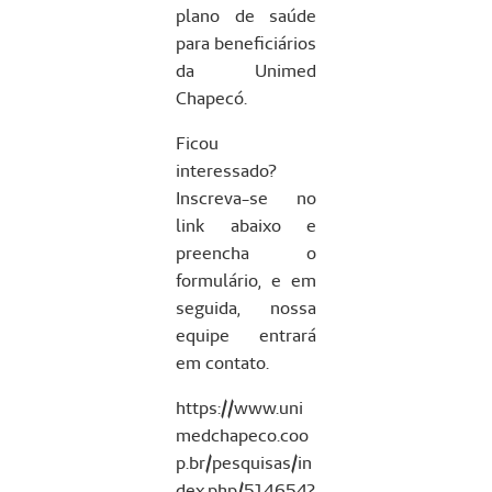
plano de saúde
para beneficiários
da Unimed
Chapecó.
Ficou
interessado?
Inscreva-se no
link abaixo e
preencha o
formulário, e em
seguida, nossa
equipe entrará
em contato.
https://www.uni
medchapeco.coo
p.br/pesquisas/in
dex.php/514654?