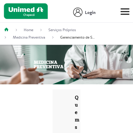
Login
Home
Serviços Próprios
Medicina Preventiva
Gerenciamento de Saúde
Q
u
e
m
s