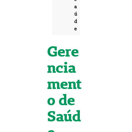
a
ú
d
e
Gere
ncia
ment
o de
Saúd