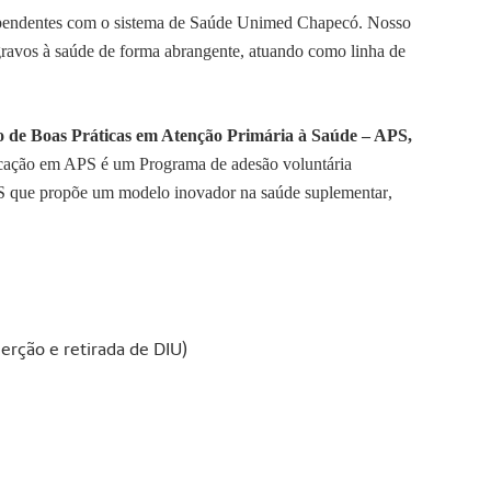
dependentes com o sistema de Saúde Unimed Chapecó
. Nosso
agravos à saúde de forma abrangente, atuando como linha de
ão de Boas Práticas em Atenção Primária à Saúde – APS
,
ficação em APS é
um Programa de adesão voluntária
S
que
propõe um modelo inovador na saúde suplementar
,
serção e retirada de DIU)