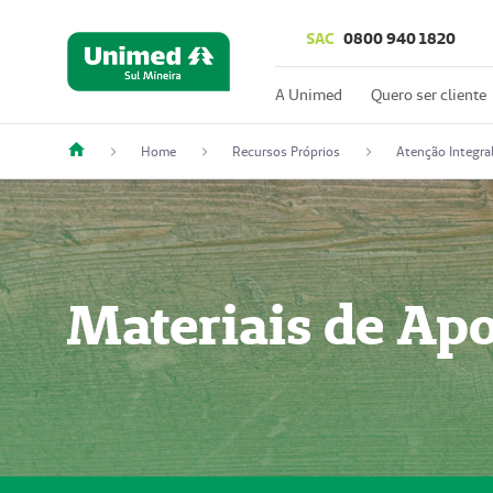
SAC
0800 940 1820
A Unimed
Quero ser cliente
Home
Recursos Próprios
Atenção Integra
Materiais de Ap