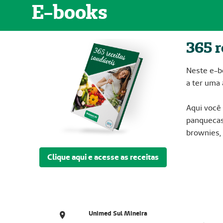
E-books
365 r
Neste e-bo
a ter uma
Aqui você 
panquecas,
brownies, 
Clique aqui e acesse as receitas
Unimed Sul Mineira