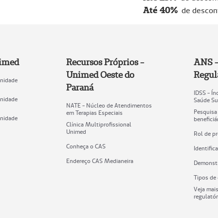
Até 40%
de desco
nimed
Recursos Próprios -
ANS -
Unimed Oeste do
Regul
Unidade
Paraná
IDSS - Í
Unidade
Saúde Su
NATE - Núcleo de Atendimentos
Pesquisa
em Terapias Especiais
Unidade
benefici
Clínica Multiprofissional
Unimed
Rol de p
Conheça o CAS
Identifi
Endereço CAS Medianeira
Demonstr
Tipos de
Veja mai
regulatór