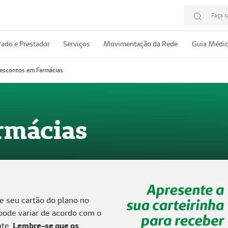
Faça s
ado e Prestador
Serviços
Movimentação da Rede
Guia Médi
escontos em Farmácias
rmácias
e seu cartão do plano no
ode variar de acordo com o
nte.
Lembre-se que os