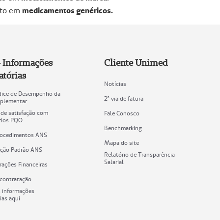
nto em
medicamentos genéricos.
 Informações
Cliente Unimed
atórias
Notícias
ndice de Desempenho da
2ª via de fatura
plementar
 de satisfação com
Fale Conosco
ários PQO
Benchmarking
rocedimentos ANS
Mapa do site
cação Padrão ANS
Relatório de Transparência
Salarial
ações Financeiras
 contratação
s informações
ias aqui