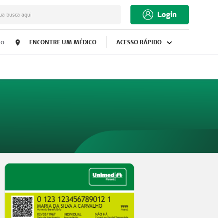
Login
ua busca aqui
co
ENCONTRE UM MÉDICO
ACESSO RÁPIDO