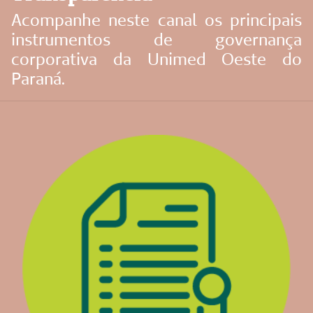
Acompanhe neste canal os principais
instrumentos de governança
corporativa da Unimed Oeste do
Paraná.