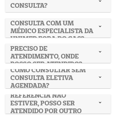
CONSULTA?
POSSO AGENDAR UMA
CONSULTA COM UM
MÉDICO ESPECIALISTA DA
UNIMED FORA DO CAS?
ESTOU VIAJANDO E
PRECISO DE
ATENDIMENTO, ONDE
POSSO SER ATENDIDO?
COMO CONSULTAR SEM
CONSULTA ELETIVA
AGENDADA?
QUANDO MEU MÉDICO DE
REFERÊNCIA NÃO
ESTIVER, POSSO SER
ATENDIDO POR OUTRO