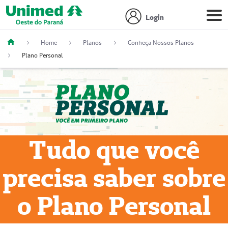
Login
Home
Planos
Conheça Nossos Planos
Plano Personal
Tudo que você
precisa saber sobre
o Plano Personal