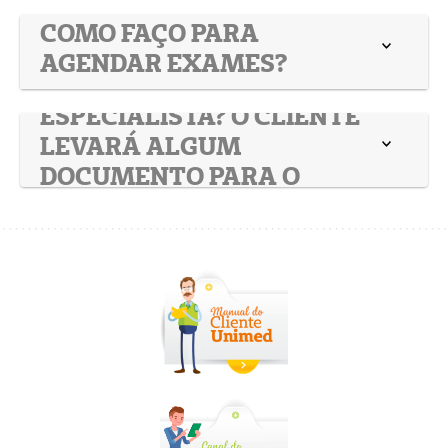
MÉDICO?
COMO SERÁ REALIZADO O
COMO FAÇO PARA
ENCAMINHAMENTO
AGENDAR EXAMES?
PARA O MÉDICO
ESPECIALISTA? O CLIENTE
LEVARÁ ALGUM
DOCUMENTO PARA O
MÉDICO ESPECIALISTA
CASO SEJA
ENCAMINHADO?