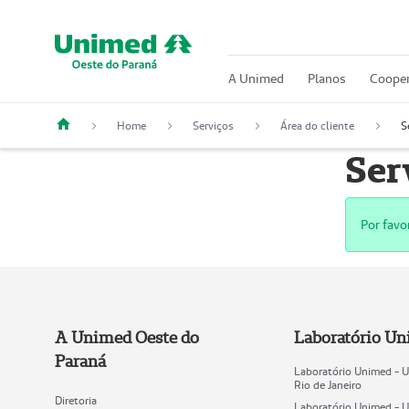
A Unimed
Planos
Cooper
Home
Serviços
Área do cliente
S
Ser
Por favo
A Unimed Oeste do
Laboratório U
Paraná
Laboratório Unimed - 
Rio de Janeiro
Diretoria
Laboratório Unimed - 