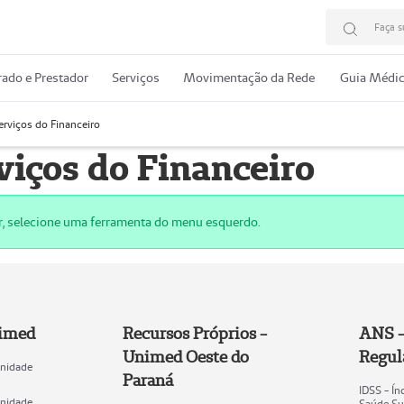
Faça s
ado e Prestador
Serviços
Movimentação da Rede
Guia Médi
erviços do Financeiro
viços do Financeiro
r, selecione uma ferramenta do menu esquerdo.
nimed
Recursos Próprios -
ANS -
Unimed Oeste do
Regul
Unidade
Paraná
IDSS - Í
Unidade
Saúde Su