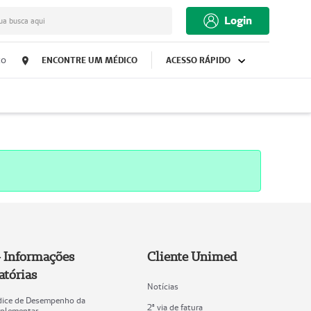
Login
ua busca aqui
co
ENCONTRE UM MÉDICO
ACESSO RÁPIDO
 Informações
Cliente Unimed
atórias
Notícias
ndice de Desempenho da
2ª via de fatura
plementar