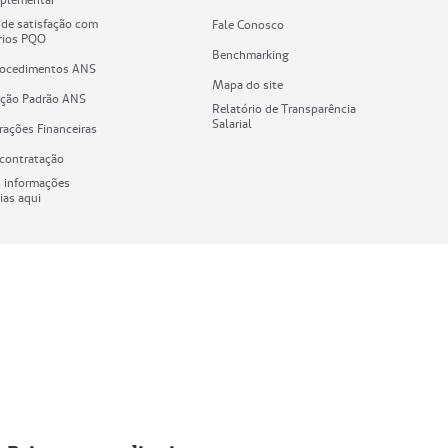
 de satisfação com
Fale Conosco
ários PQO
Benchmarking
rocedimentos ANS
Mapa do site
cação Padrão ANS
Relatório de Transparência
Salarial
ações Financeiras
 contratação
s informações
ias aqui