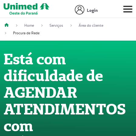
Login
Home
Serviços
Área do cliente
Procura de Rede
Está com
dificuldade de
AGENDAR
ATENDIMENTOS
com