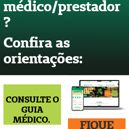
médico/prestador
?
Confira as
orientações:
CONSULTE O
GUIA
MÉDICO.
FIQUE