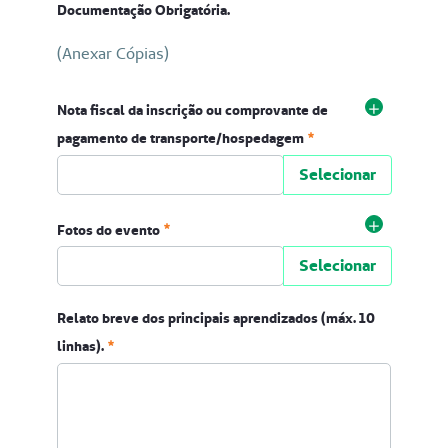
Documentação Obrigatória.
(Anexar Cópias)
Documentação Obrigatória.
Nota fiscal da inscrição ou comprovante de
<p>(Anexar Cópias)</p>
pagamento de transporte/hospedagem
Selecionar
Nota fiscal da inscrição ou comprovante de pagamen
Fotos do evento
Obrigatório
Selecionar
Fotos do evento
Relato breve dos principais aprendizados (máx. 10
Obrigatório
linhas).