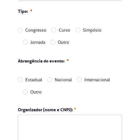
Tipo:
Congresso
Curso
Simpósio
Jornada
Outro
Tipo:
Abrangência do evento:
Obrigatório
Estadual
Nacional
Internacional
Outro
Abrangência do evento:
Organizador (nome e CNPJ):
Obrigatório