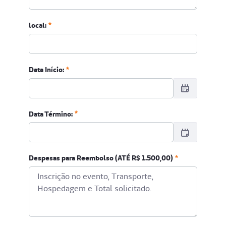
local:
Data Início:
Data Início:
Data Término:
Obrigatório
Data Término:
Despesas para Reembolso (ATÉ R$ 1.500,00)
Obrigatório