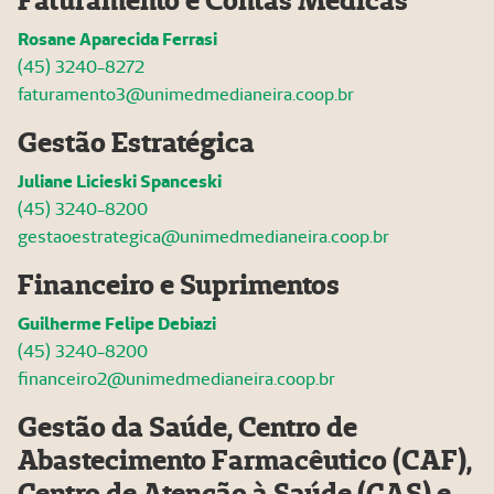
Faturamento e Contas Médicas
Rosane Aparecida Ferrasi
(45) 3240-8272
faturamento3@unimedmedianeira.coop.br
Gestão Estratégica
Juliane Licieski Spanceski
(45) 3240-82
00
gestaoestrategica@unimedmedianeira.coop.br
Financeiro e Suprimentos
Guilherme Felipe Debiazi
(45) 3240-82
00
financeiro2@unimedmedianeira.coop.br
Gestão da Saúde, Centro de
Abastecimento Farmacêutico (CAF),
Centro de Atenção à Saúde (CAS) e