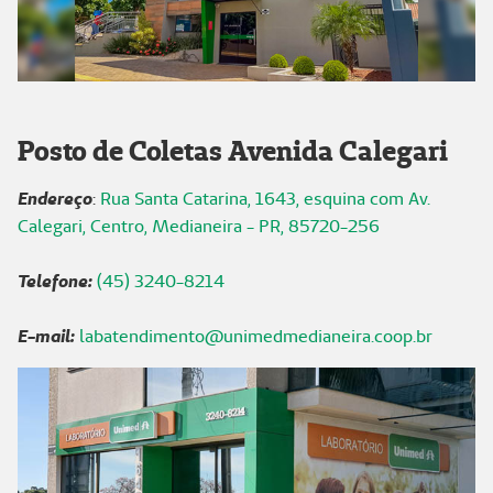
Posto de Coletas Avenida Calegari
Endereço
:
Rua Santa Catarina, 1643, esquina com Av.
Calegari, Centro, Medianeira - PR, 85720-256
Telefone:
(45) 3240-8214
E-mail:
labatendimento@unimedmedianeira.coop.br