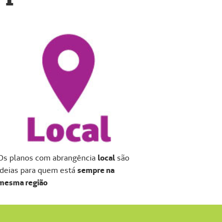
Os planos com abrangência
local
são
ideias para quem está
sempre na
mesma região