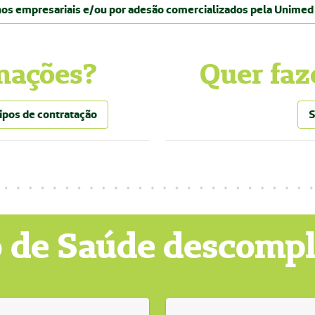
nos empresariais e/ou por adesão comercializados pela Unime
mações?
Quer faz
ipos de contratação
S
 de Saúde descomp