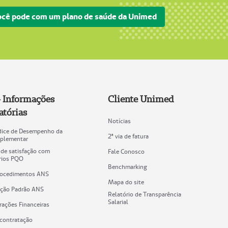
você pode com um plano de saúde da Unimed
 Informações
Cliente Unimed
atórias
Notícias
ndice de Desempenho da
2ª via de fatura
plementar
 de satisfação com
Fale Conosco
ários PQO
Benchmarking
rocedimentos ANS
Mapa do site
cação Padrão ANS
Relatório de Transparência
Salarial
ações Financeiras
 contratação