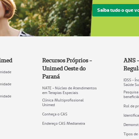
Saiba tudo o que 
nimed
Recursos Próprios -
ANS -
Unimed Oeste do
Regul
Unidade
Paraná
IDSS - Í
Unidade
Saúde Su
NATE - Núcleo de Atendimentos
Pesquisa
em Terapias Especiais
Unidade
benefici
Clínica Multiprofissional
Unimed
Rol de p
Conheça o CAS
Identifi
Endereço CAS Medianeira
Demonstr
Tipos de