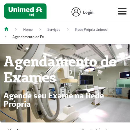
Login
Home
Serviços
Rede Própria Unimed
Agendamento de Exames - Rede Própria
Agendamento de
Exames
Agende seu Exame na Rede
Própria