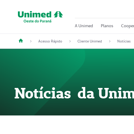
A Unimed
Planos
Cooper
Acesso Rápido
Cliente Unimed
Notícias
Notícias da Unim