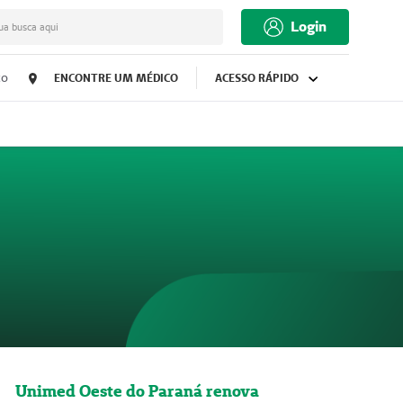
Login
ua busca aqui
co
ENCONTRE UM MÉDICO
ACESSO RÁPIDO
Unimed Oeste do Paraná renova