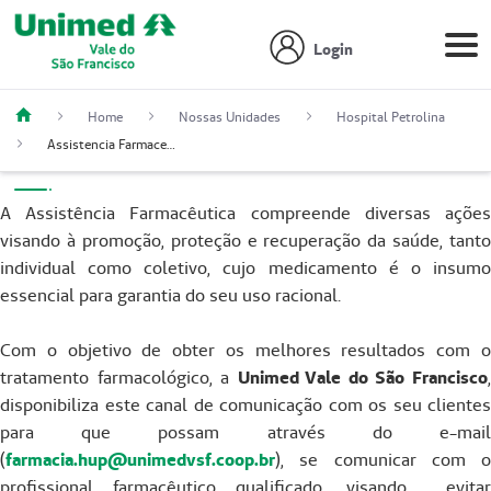
Login
Home
Nossas Unidades
Hospital Petrolina
Assistência Farmacéutica
Assistencia Farmaceutica
A Assistência Farmacêutica compreende diversas ações
visando à promoção, proteção e recuperação da saúde, tanto
individual como coletivo, cujo medicamento é o insumo
essencial para garantia do seu uso racional.
Com o objetivo de obter os melhores resultados com o
tratamento farmacológico, a
Unimed Vale do São Francisco
disponibiliza este canal de comunicação com os seu clientes
para que possam através do e-mail
(
farmacia.hup@unimedvsf.coop.br
), se comunicar com o
profissional farmacêutico qualificado, visando evitar