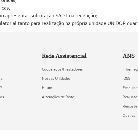
rônicas;
icas;
io apresentar solicitação SADT na recepção;
ulatorial tanto para realização na própria unidade UNIDOR qua
Rede Assistencial
ANS
Cooperados/Prestadores
Informaç
sa
Nossas Unidades
IDSS
o?
Hilum
Pesquisa
nos
Alterações de Rede
Reajuste 
Reajuste
Qualiss