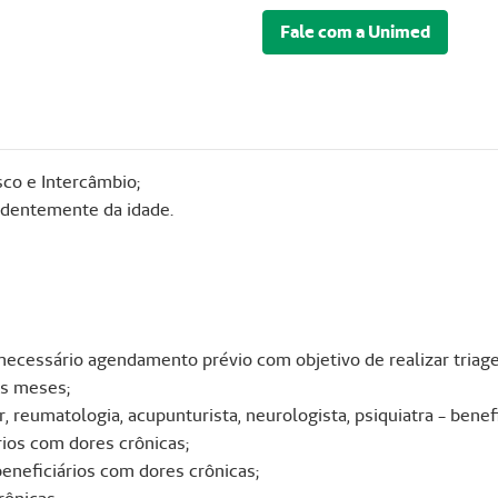
Fale com a Unimed
sco e Intercâmbio;
ndentemente da idade.
 necessário agendamento prévio com objetivo de realizar triage
ês meses;
 reumatologia, acupunturista, neurologista, psiquiatra - benef
rios com dores crônicas;
beneficiários com dores crônicas;