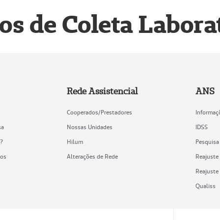
os de Coleta Labora
Rede Assistencial
ANS
Cooperados/Prestadores
Informaç
sa
Nossas Unidades
IDSS
o?
Hilum
Pesquisa
nos
Alterações de Rede
Reajuste 
Reajuste
Qualiss