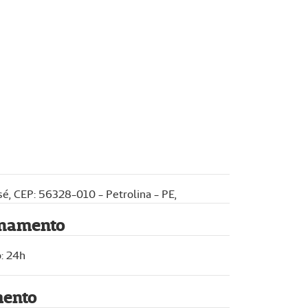
osé, CEP: 56328-010 - Petrolina - PE,
onamento
: 24h
mento