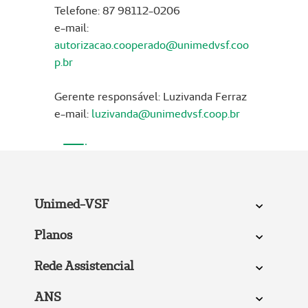
Telefone: 87 98112-0206
e-mail:
autorizacao.cooperado@unimedvsf.coo
p.br
Gerente responsável: Luzivanda Ferraz
e-mail:
luzivanda@unimedvsf.coop.br
Unimed-VSF
Planos
Rede Assistencial
ANS