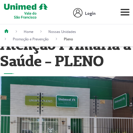
Login
Home
Nossas Unidades
Atenção Primária à
Promoção e Prevenção
Pleno
Saúde - PLENO